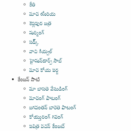
కేతి
మావ యేరియ
కెస్లపుర జత్ర
మర్మింగ్
సడ్క్
వాచి కియ్వల్
హైమన్‌డార్ప్ సాబ్
మావ కోయ పర్జ
కేంజన్ సాటి
మా బాసతె వేసుడింగ్
మావంగ్ పాటంగ్
బగవంతన్ బారెతె పాటంగ్
కోయ్తురంగ్ గవంగ్
పవిత్ర వచన్ కేంజట్