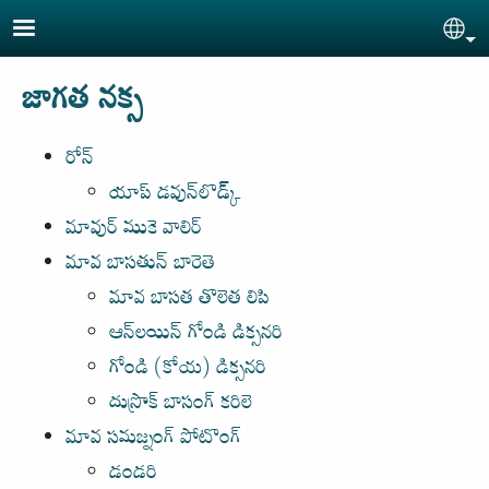
Skip to main content
Sel
జాగత నక్స
రోన్
యాప్ డవున్‌లొడ్క్
మావుర్ ముకె వాలిర్
మావ బాసతున్ బారెతె
మావ బాసత తొలెత లిపి
ఆన్‌లయిన్ గోండి డిక్సనరి
గోండి (కోయ) డిక్సనరి
దుస్రొక్ బాసంగ్ కరిలె
మావ సమజ్నంగ్ పోటొంగ్
డండరి