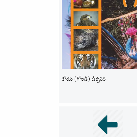
కోయ (గోండి) డిక్సనరి