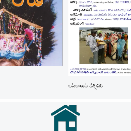
ఆన్‌లయిన్ డిక్సనరి