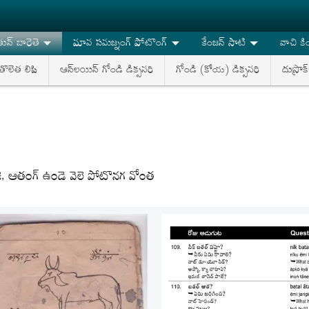
న్ బారెతె
మావ సమజ్నంగ్ పోటొంగ్
కేంజన్ సాటి
వాచి కి
ొలెత లిపి
ఆన్‌లయిన్ గోండి డిక్సనరి
గోండి (కోయ) డిక్సనరి
దుస్రొక
ీతెకె, ఆతంగ్ ఉండె వెలె పోటొనగ వోంత