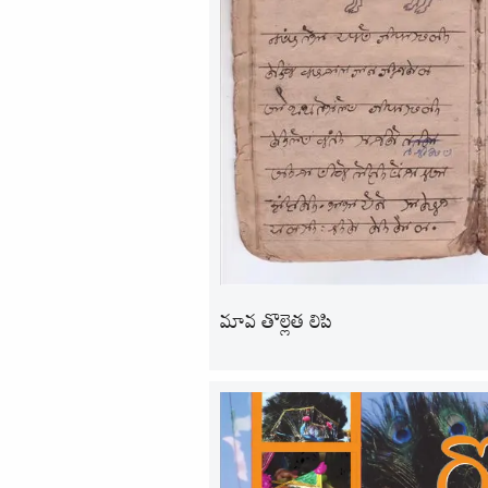
మావ తొల్లెత లిపి​​