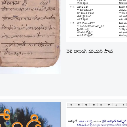
వెలె బాసంగ్ కరియన్ సాటి