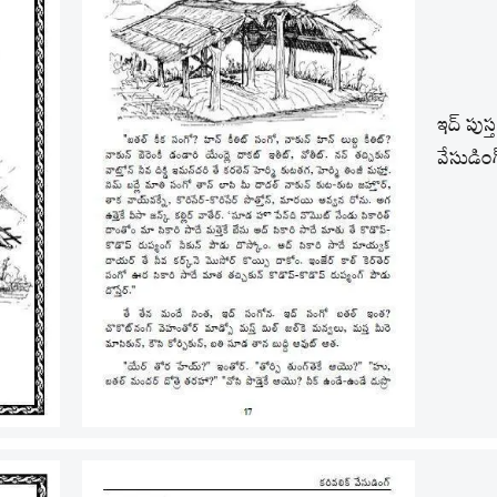
ఇద్ పుస
వేసుడిం