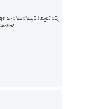
తక్నగ మా కోయ కోయ్తుర్ కియ్వలిక్ సడ్క్‌
సి మంతంగ్.