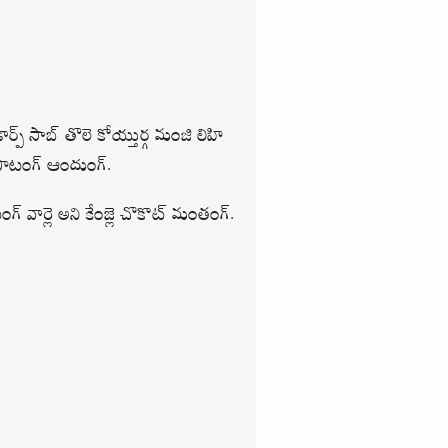
ర్ప్‌ సాబ్ తొలె కోయ్తుర్గ మంజి లిహి
పాటంగ్ ఆందుంగ్.
గ్ వార్లె అని కేంజ్లె చొకొట్ మంతంగ్.