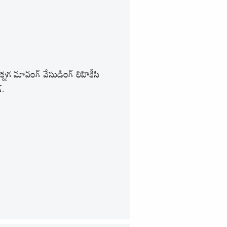
తక్నగ మావంగ్ వేసుడింగ్ లిహికీసి
.