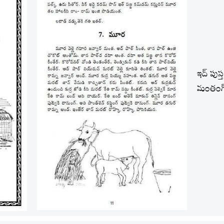
ఇద్ పుస్
మంతంగ్