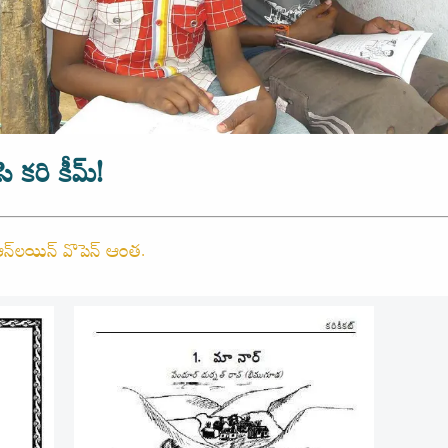
సి కరి కీమ్!
్లె ఆన్‌లయిన్ వొపెన్ ఆంత.