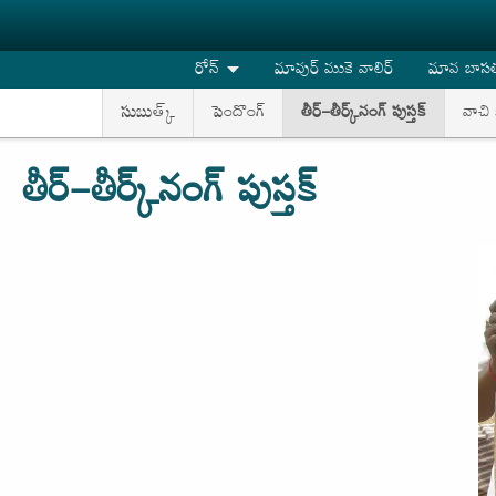
Skip to main content
రోన్
మావుర్ ముకె వాలిర్
మావ బాసతు
సుబుత్క్
పెందొంగ్
తీర్-తీర్క్‌నంగ్ పుస్తక్
వాచి 
తీర్-తీర్క్‌నంగ్ పుస్తక్