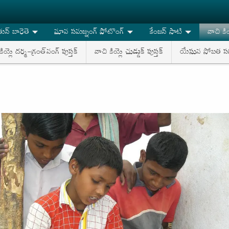
న్ బారెతె
మావ సమజ్నంగ్ పోటొంగ్
కేంజన్ సాటి
వాచి కి
కియ్లె దర్మ-గ్రంత్‌నంగ్ పుస్తక్
వాచి కియ్లె చుడ్డుక్ పుస్తక్
యేసున సోబత సర