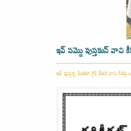
ఇవ్ సమ్దొ పుస్తకున్ వాచి కీ
ఇవ్ పుస్తక్న పేజితగ క్లిక్ కీతెకె వాచి కియ