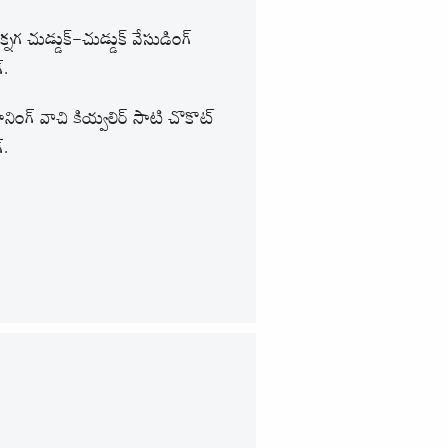
క్నగ చుడ్డుక్-చుడ్డుక్ వేసుడింగ్
.
ింగ్ వాచి కియ్వలిర్ సాటి చొకొట్
.