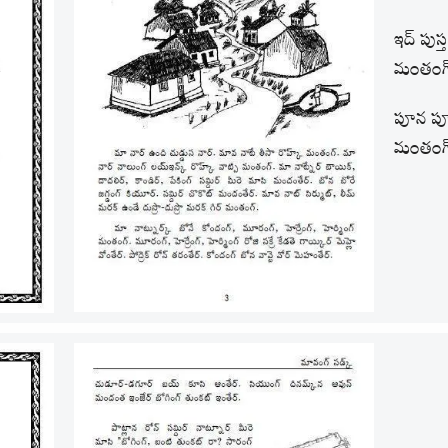
ఇద్ పుస్త
మంతంగ్
పూన పూన
మంతంగ్