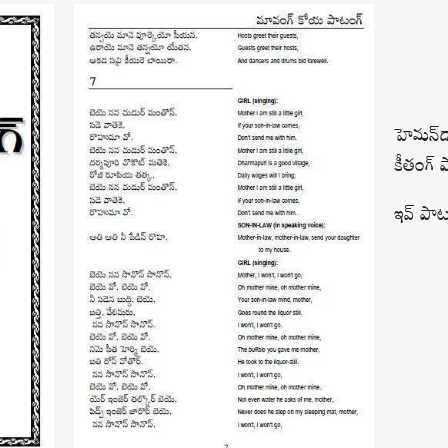
హెమన్‌డా
కీతంగ్ 
ఇవ్ పాటం