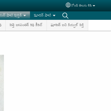
గోండి తెలుగు లిపి
Select your language
యన్ సాటి పుస్తక్
సూడన్ సాటి
ి
సత్తె బగవంతన్ కరి కీకట్
మాకున్ బచి కియ్వల్ సక్తి