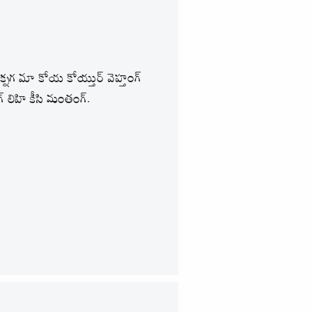
్తక్నగ మా కోయ కోయ్తుర్ వెహ్తంగ్
గ్ లిహి కీసి మంతంగ్.