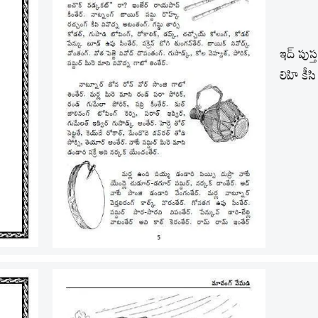
ఇద్ పుస్
లిహి కీ