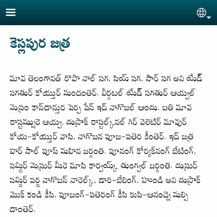
Skip to main content
Sel
కెస్లపుర జత్ర
మావ తెలంగానత్ రొపొ నాల్ సగ, సియ్ సగ, సార్ సగ అని యేడ్
సగతుర్ కోయ్తుర్ మందంతెర్. వీర్గటల్ యేడ్ సగతుర్ ఆయ్వల్
మెస్రం కాన్‌దాన్తుర పెర్స పేన్ ఇద్ నాగొబల్ ఆందు. బతి మావ
రాస్టమ్నురె ఆయ్వ, దుస్రొక్ రాస్టల్క్‌నల్ గిర్ వెలెటిర్ మావుర్
కోయ-కోయ్తుర్ వాసి, నాగొబన పూజ-పతెర కీంతెర్. ఇద్ జత్ర
హర్ సాల్ పూస్ మహిన జర్గంత. పూనంగ్ కోర్యక్‌నంగ్ బేటింగ్,
సమ్దిర్ మెస్రుర్ మీరె మాసి కార్వయ్క్ తుంగ్వల్ జర్గంత. దుస్రుర్
సమ్దిర్ పర్జ నాగొబన్ నారెల్క్, డారి-బేలింగ్, హుండి అని దుస్రొక్
మొక్ కండి కీసి, పూజంగ్-పతెరంగ్ కీసి కుసి-ఆనంద్నె మల్సి
దాంతెర్.