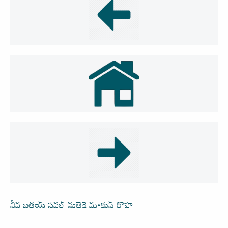
నీవ బతయ్ సవల్ మతెకె మాకున్ రొహ