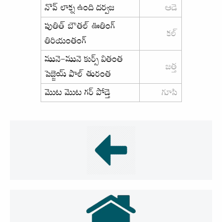
నొవ్ లాక్న ఉంది దర్వజ
ఆడె
పుతిత్ బౌతల్ ఊతింగ్
కల్
తిరియంతంగ్
మునె-మునె కుర్స్ వితంత
జత్త
పెజ్జెయ్ పాల్ తురంత
మొట మొట గర్ పోడ్తె
గూసి