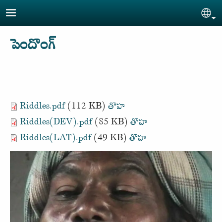
Skip to main content
Sel
పెందొంగ్
Riddles.pdf
(112 KB)
తొహ
Riddles(DEV).pdf
(85 KB)
తొహ
Riddles(LAT).pdf
(49 KB)
తొహ