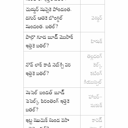
చుడ్డుర్ మన్నెకె పోండంత.
డగుర్ ఆతెకె బొంగ్డల్
వెద్దుర్
మందంత. బతల్?
పొర్రొ గూడ బూడ్ మొసొక్
హిరుక్
ఇత్తెకె బతల్?
తల్లదంగ్
నొవ్ లాక్ కాడి నెట్‌క్సి వర
కెల్క్
ఇత్తెకె బతల్?
కటింగ్
కియుస్వల్
మెసెల్ బండత్ బూడ్
హాబర్-
పెసెల్క్ పిరంతంగ్ ఇత్తెకె
సుకుక్
బతల్?
ఇట్ట ముచుక్ మిండ వసొ
కావడ్