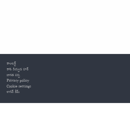
Footer
కాంటక్ట్
కాపి కియ్వడ హక్
జాగత నక్స
Privacy policy
Cookie settings
లాగిన్ కీమ్