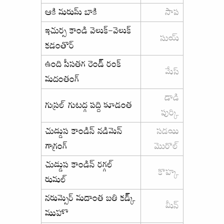
ఆకి మరుమ్ బాకి
సాప
ఇచుర్స కాండి వెలుక్-వెలుక్
సుయ్
కడంతొర్
ఉంది సీసతగ రెండ్ రంక్
మేస్
మదంతంగ్
డాడి
గుస్రల్ గుటద్గ పద్ది కూడంత
పుర్కి
చుడ్డుస కాండిన్ నడిమెన్
సడయి
గాగ్రంగ్
మొరొల్
చుడ్డుస కాండిన్ రగ్గల్
కొహ్క
రుమల్
నరుమ్సెర్ మదాంత బతి కడ్క్
మీన్
ముహొ