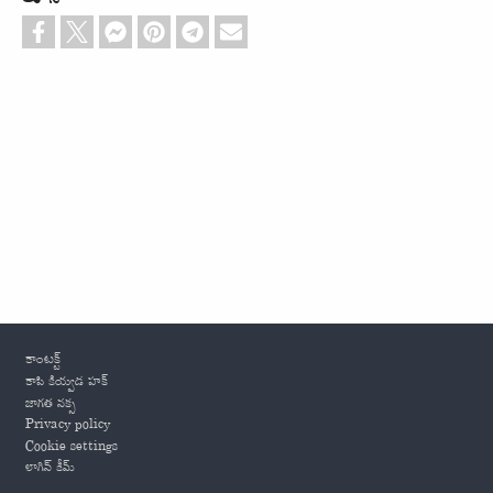
Footer
కాంటక్ట్
కాపి కియ్వడ హక్
జాగత నక్స
Privacy policy
Cookie settings
లాగిన్ కీమ్