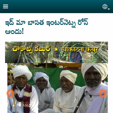
Skip to main content
Sel
ఇద్ మా బాసత ఇంటర్‌నెట్న రోన్
ఆందు!