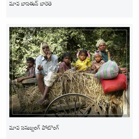
మావ బాసతున్ బారెతె
మావ సమజ్నంగ్ పోటొంగ్