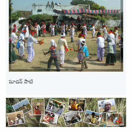
సూడన్ సాటి