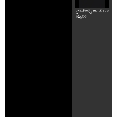
హైమన్‌డార్ప్ సాబున్ సంగ
వడ్క్‌వల్