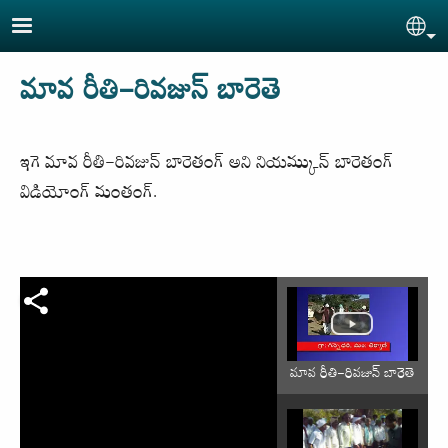
Skip to main content
Sel
మావ రీతి-రివజున్ బారెతె
ఇగె మావ రీతి-రివజున్ బారెతంగ్ అని నియమ్కున్ బారెతంగ్
విడియోంగ్ మంతంగ్.
మావ రీతి-రివజున్ బారెతె