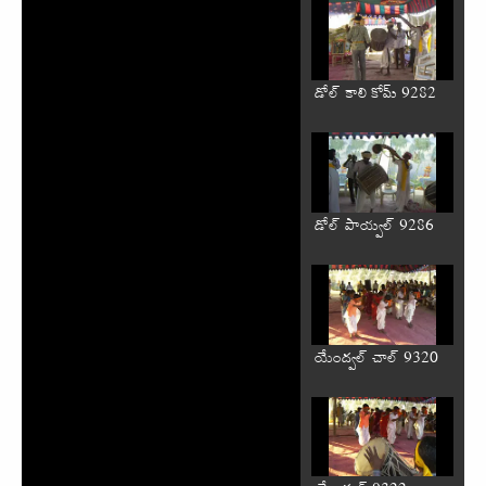
డోల్ కాలి కోమ్ 9282
డోల్ పాయ్వల్ 9286
యేంద్వల్ చాల్ 9320