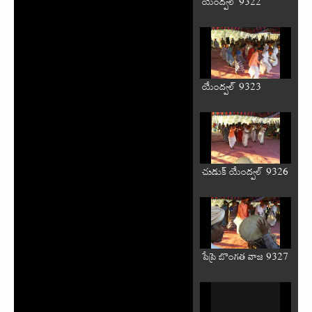
యేంద్వల్ 9322
యేంద్వల్ 9323
చుడుక్ యేంద్వల్ 9326
పేప్రె బొంగత వాజ 9327