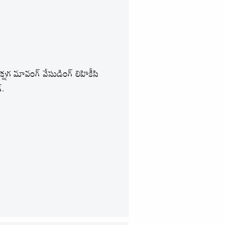
తక్నగ మావంగ్ వేసుడింగ్ లిహికీసి
.