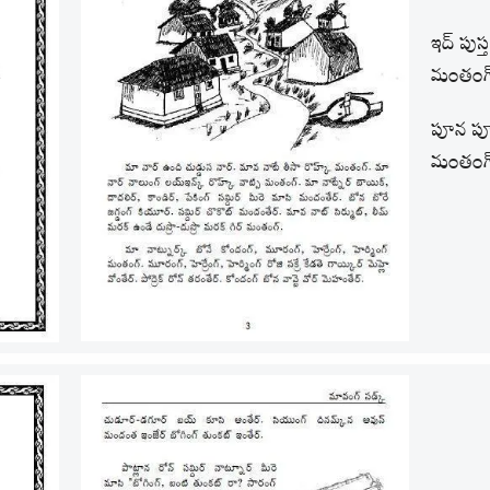
ఇద్ పుస్త
మంతంగ్
పూన పూన
మంతంగ్