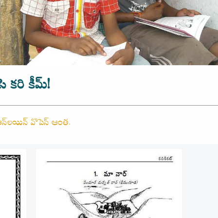
సి కరి కీమ్!
్లె ఆన్‌లయిన్ వొపెన్ ఆంత.