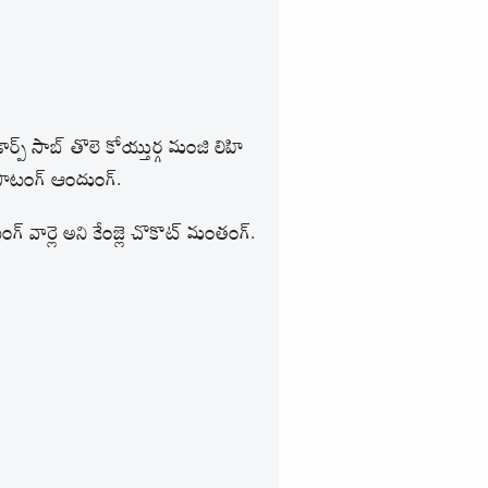
ర్ప్‌ సాబ్ తొలె కోయ్తుర్గ మంజి లిహి
పాటంగ్ ఆందుంగ్.
గ్ వార్లె అని కేంజ్లె చొకొట్ మంతంగ్.