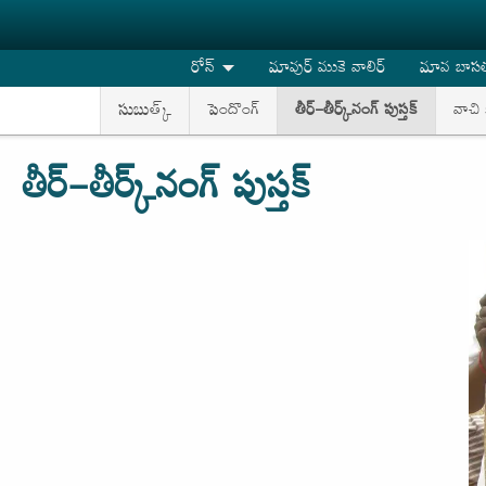
Skip to main content
రోన్
మావుర్ ముకె వాలిర్
మావ బాసతు
సుబుత్క్
పెందొంగ్
తీర్-తీర్క్‌నంగ్ పుస్తక్
వాచి 
తీర్-తీర్క్‌నంగ్ పుస్తక్