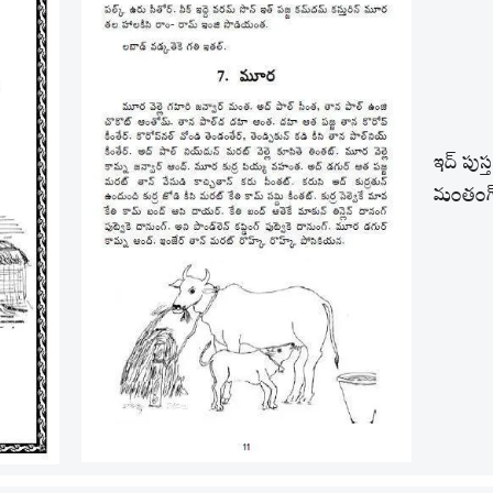
ఇద్ పుస్
మంతంగ్