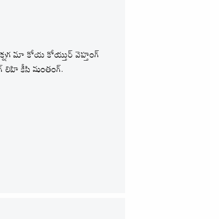
్తక్నగ మా కోయ కోయ్తుర్ వెహ్తంగ్
గ్ లిహి కీసి మంతంగ్.