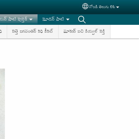
గోండి తెలుగు లిపి
Select your language
యన్ సాటి పుస్తక్
సూడన్ సాటి
ి
సత్తె బగవంతన్ కరి కీకట్
మాకున్ బచి కియ్వల్ సక్తి