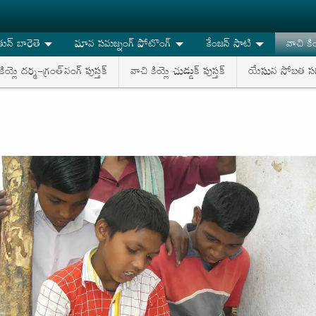
న్ బారెతె
మావ సమజ్నంగ్ పోటొంగ్
కేంజన్ సాటి
వాచి కి
కియ్లె దర్మ-గ్రంత్‌నంగ్ పుస్తక్
వాచి కియ్లె చుడ్డుక్ పుస్తక్
యేసున సోబత సర