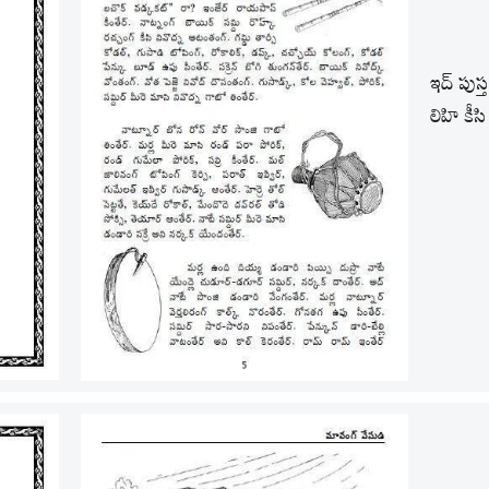
ఇద్ పుస్
లిహి కీ