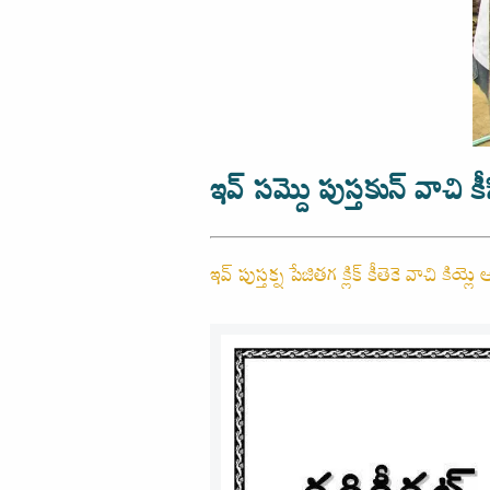
ఇవ్ సమ్దొ పుస్తకున్ వాచి కీ
ఇవ్ పుస్తక్న పేజితగ క్లిక్ కీతెకె వాచి కియ