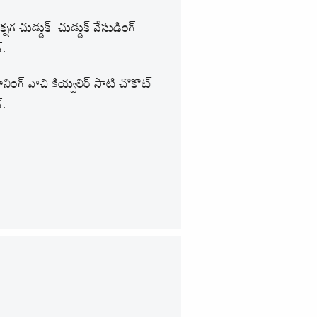
క్నగ చుడ్డుక్-చుడ్డుక్ వేసుడింగ్
.
ింగ్ వాచి కియ్వలిర్ సాటి చొకొట్
.