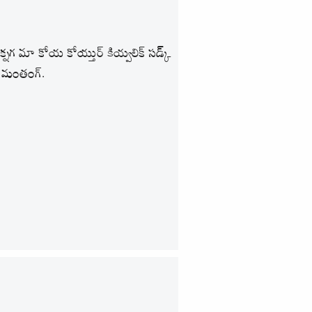
తక్నగ మా కోయ కోయ్తుర్ కియ్వలిక్ సడ్క్‌
సి మంతంగ్.