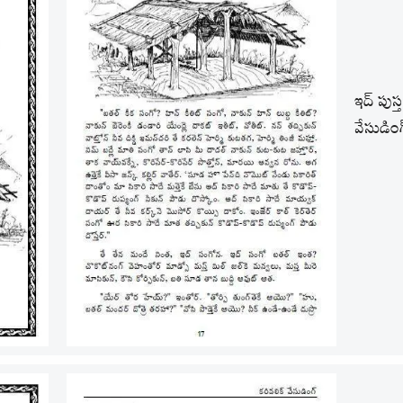
ఇద్ పుస
వేసుడిం