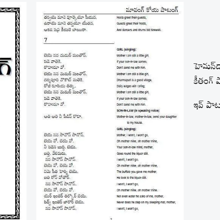
హెమన్‌డా
కీతంగ్ 
ఇవ్ పాటం