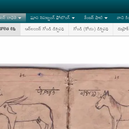
న్ బారెతె
మావ సమజ్నంగ్ పోటొంగ్
కేంజన్ సాటి
వాచి కి
ొలెత లిపి
ఆన్‌లయిన్ గోండి డిక్సనరి
గోండి (కోయ) డిక్సనరి
దుస్రొక