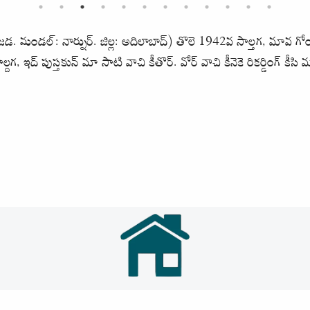
డ. మండల్: నార్నుర్. జిల్ల: అదిలాబాద్) తొలె 1942వ సాల్తగ, మావ గోండి 
గ, ఇద్ పుస్తకున్ మా సాటి వాచి కీతొర్. వోర్ వాచి కీనెకె రికర్డింగ్ కీసి