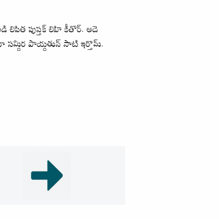
లిపిత పుస్తక్ లిహి కీతొర్. అదె
 మా సమ్దిర పాయ్దతున్ సాటి ఇర్తొమ్.