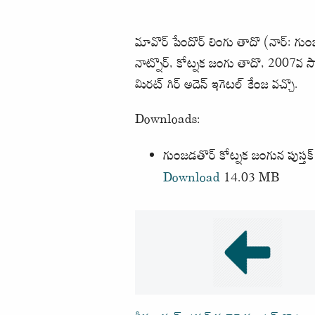
మావొర్ పేందొర్ లింగు తాదొ (నార్‌: గుంజ
నాట్నొర్, కోట్నక జంగు తాదొ, 2007వ సాల్ద
మిరట్ గిర్ అదెన్ ఇగెటల్ కేంజ వచ్చొ.
Downloads:
గుంజడతొర్ కోట్నక జంగున పుస్తక్
Download
14.03 MB