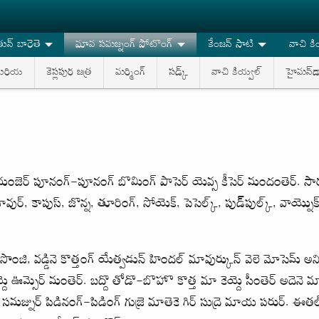
న్ బారెతె
మావ సమజ్నంగ్ పోటొంగ్
కేంజన్ సాటి
వాచి కి
ేరియ
కెస్లపుర జత్ర
మర్మింగ్
సడ్క్
వాచి కియ్వల్
హైమన్‌డా
 మంజెర్ పూనంగ్-పూనంగ్ బొమింగ్ పాసెర్ యెవ్స కీసెర్ మందంతెర్. స
్, కాపుస్, జొన్న, తూరింగ్, సోయెక్, పెసెల్క్, పుడ్‌పుల్క్, వాయ్నొ
ంజి, వడ్డినె కొత్తంగ్ యేత్వడున్ హిందల్ మావుర్కున్ వెలె మోసెమ్ అని ను
య్దె ఊమ్సెర్ మంతెర్. బద్దొ తోడొ-బొహొ కొత్త మా కెయ్దె సీంతెర్ అదెనె
మజ్నుర్ పిడినంగ్-పిడింగ్ గుజ్రె మాతెకె గిర్ సుద్రె మాయ పరుర్. ఈతల