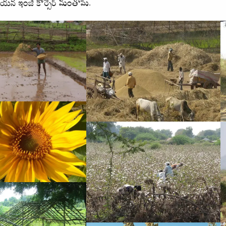
కియన ఇంజి కోర్సెర్ మంతొమ్.