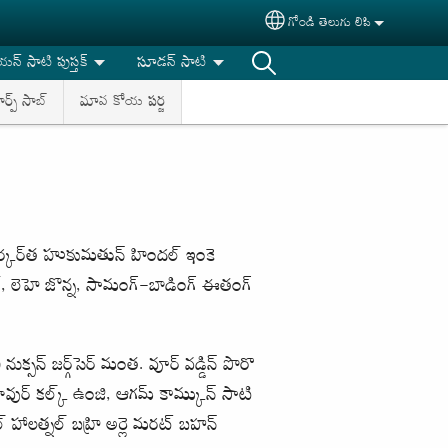
గోండి తెలుగు లిపి
Select your language
యన్ సాటి పుస్తక్
సూడన్ సాటి
ర్ప్ సాబ్
మావ కోయ పర్జ
ార్కర్‌త హుకుమతున్ హిందల్ ఇంకె
క్, లెహె జొన్న, సామంగ్-బాడింగ్ ఈతంగ్
క్సన్ జర్గ్‌సెర్ మంత. వూర్ వడ్డిన్ పొరొ
 మావుర్ కల్క్ ఉంజి, ఆగమ్ కామ్కున్ సాటి
్ హాలత్నల్ బహ్రి అర్లె మరట్ బహన్