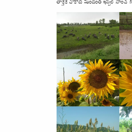
తాక్తెకె చొకొట్ మందంత ఇన్వల్ సోంచ్ 