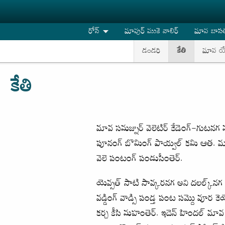
Skip to main content
రోన్
మావుర్ ముకె వాలిర్
మావ బాసతు
డండరి
కేతి
మావ య
కేతి
మావ సమజ్నుర్ వెలెటిర్ కేడెంగ్-గుటనగ
పూనంగ్ బొమింగ్ పాయ్వల్ కమి ఆత. మావుర
వెలె పంటంగ్ పండుసీంతెర్.
యెవ్సత్ సాటి సావ్కరనగ అని దలల్క్‌నగ సొ
వడ్డింగ్ వాడ్సి పండ్త పంట సమ్దొ వూర కె
కర్చ కీసి మహంతెర్. ఇదెన్ హిందల్ మావ స