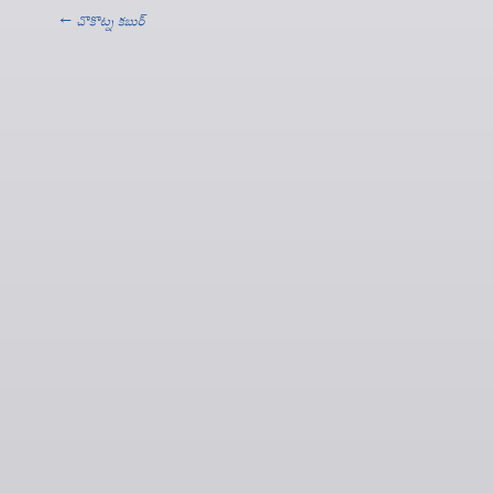
←
చొకొట్న కబుర్