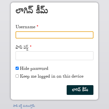
Skip to main content
లాగిన్ కీమ్
Username
పాస్ వర్డ్
Hide password
Keep me logged in on this device
పాస్ వర్డ్ మరుంగ్తొమ్