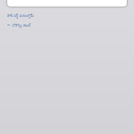
పాస్ వర్డ్ మరుంగ్తొమ్
←
చొకొట్న కబుర్