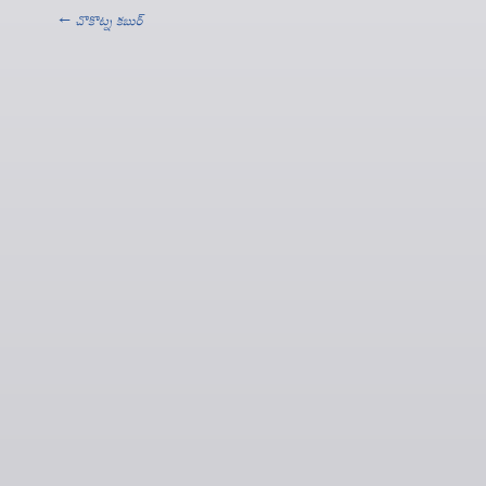
←
చొకొట్న కబుర్