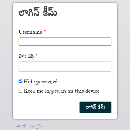
Skip to main content
లాగిన్ కీమ్
Username
పాస్ వర్డ్
Hide password
Keep me logged in on this device
పాస్ వర్డ్ మరుంగ్తొమ్