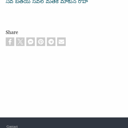
నీవ బతయ్ సవల్ మతెకె మాకున్ రొహ
Share
Footer
Contact