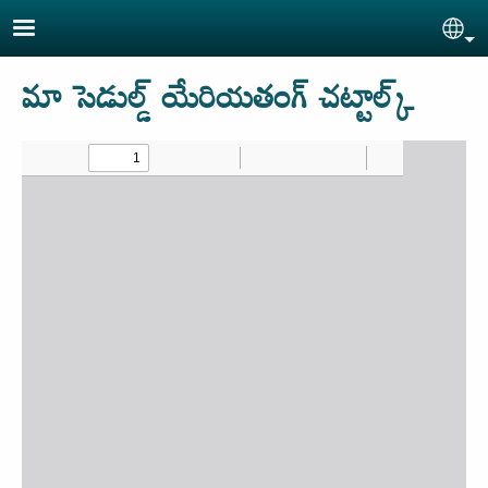
Skip to main content
Sel
మా సెడుల్డ్ యేరియతంగ్ చట్టాల్క్