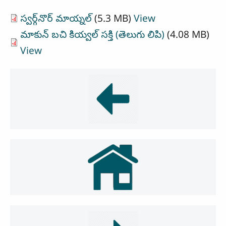
స్వర్గ్‌నొర్ మాయ్నల్
(5.3 MB)
View
మాకున్ బచి కియ్వల్ సక్తి (తెలుగు లిపి)
(4.08 MB)
View