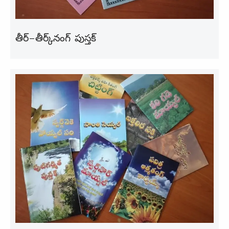
తీర్-తీర్క్‌నంగ్ పుస్తక్