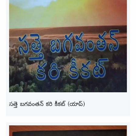
సత్తె బగవంతన్ కరి కీకట్ (యాప్)