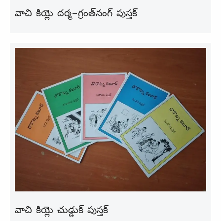
వాచి కియ్లె దర్మ-గ్రంత్‌నంగ్ పుస్తక్
వాచి కియ్లె చుడ్డుక్ పుస్తక్