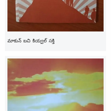
మాకున్ బచి కియ్వల్ సక్తి