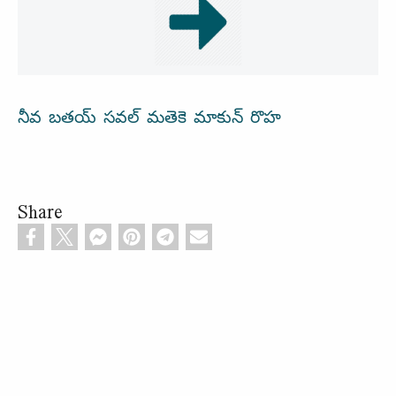
నీవ బతయ్ సవల్ మతెకె మాకున్ రొహ
Share