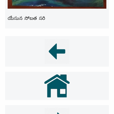
యేసున సోబత సరి