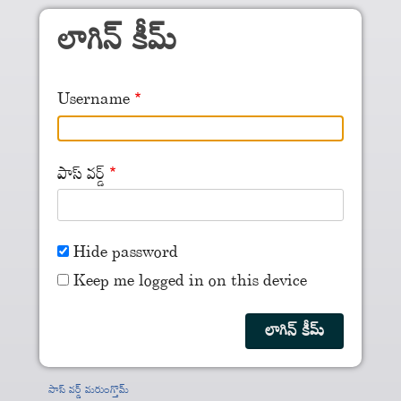
Skip to main content
లాగిన్ కీమ్
Username
పాస్ వర్డ్
Hide password
Keep me logged in on this device
పాస్ వర్డ్ మరుంగ్తొమ్