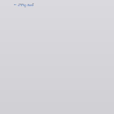
←
చొకొట్న కబుర్