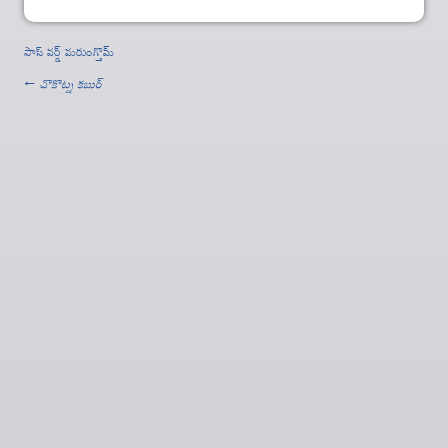
పాస్ వర్డ్ మరుంగ్తొమ్
←
చొకొట్న కబుర్