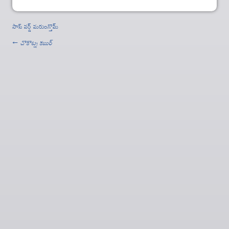
పాస్ వర్డ్ మరుంగ్తొమ్
←
చొకొట్న కబుర్