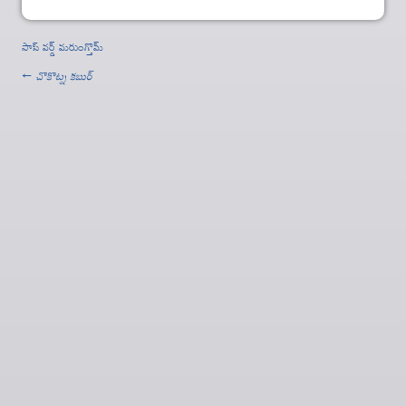
పాస్ వర్డ్ మరుంగ్తొమ్
←
చొకొట్న కబుర్